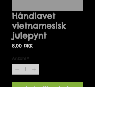
Håndlavet
vietnamesisk
julepynt
Preis
8,00 DKK
Anzahl
*
In den Warenkorb