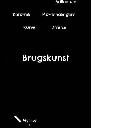
Brilleetuier
Keramik
Plantehængere
Kurve
Diverse
Brugskunst
Te Kander
Wellnes
s