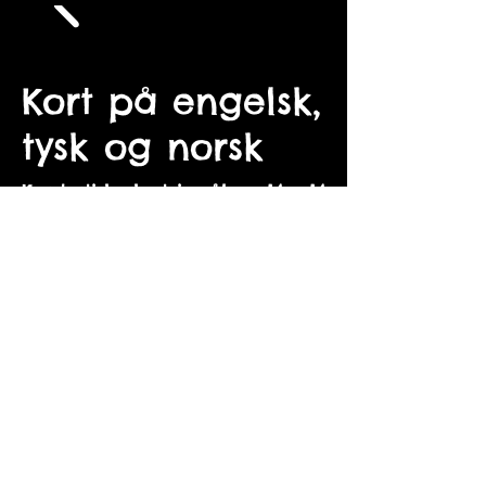
Kort på engelsk,
tysk og norsk
Kvadratiske kort i målene 14 x 14
cm. Kortene kan fås med og
uden kuvert og de nyeste
fremgår sidst i galleriet.
Alle billederne fås desuden som
billeder, se under "Billeder".
Alle kort er designet af
Marianne Hougaard og
produceret i Danmark.