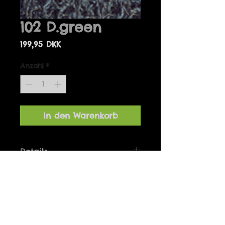
102 D.green
Preis
199,95 DKK
Anzahl
*
In den Warenkorb
Details
Bolero one-size