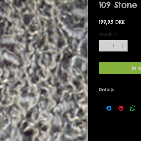
109 Stone
Preis
199,95 DKK
Anzahl
*
In 
Details
Bolero one-size