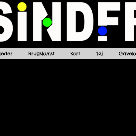
lleder
Brugskunst
Kort
Tøj
Gaveko