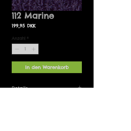
112 Marine
Preis
199,95 DKK
Anzahl
*
In den Warenkorb
Details
Bolero one-size