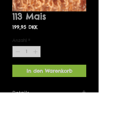
113 Mais
Preis
199,95 DKK
Anzahl
*
In den Warenkorb
Details
Bolero one-size