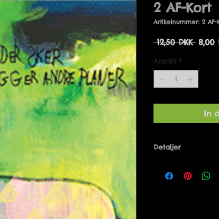
2 AF-Kort
Artikelnummer: 2 AF-
Stand
 12,50 DKK 
8,00
Anzahl
*
In 
Detaljer
Designet af Mari
Danmark. 10 x 21 