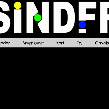
lleder
Brugskunst
Kort
Tøj
Gaveko