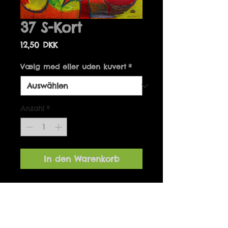
37 S-Kort
Preis
12,50 DKK
Vælg med eller uden kuvert
*
Anzahl
*
In den Warenkorb
Details
Kort kan fås med og uden
kuvert.