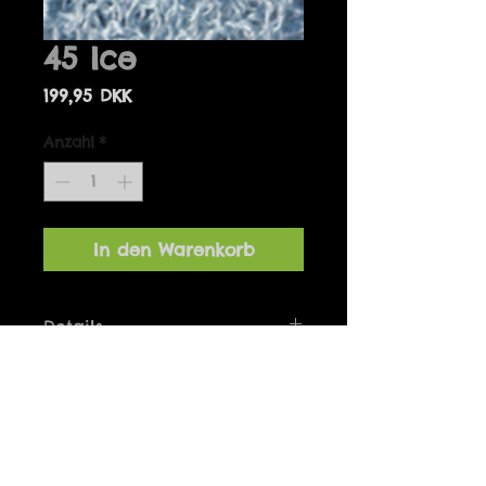
45 Ice
Preis
199,95 DKK
Anzahl
*
In den Warenkorb
Details
Bolero one-size