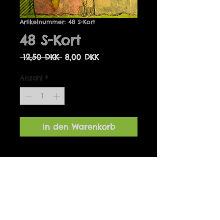
Artikelnummer: 48 S-Kort
48 S-Kort
Standardpreis
Sale-
 12,50 DKK 
8,00 DKK
Preis
Anzahl
*
In den Warenkorb
Detaljer
Designet af Marianne Hougaard
og produceret i Danmark. 14 x 14
cm