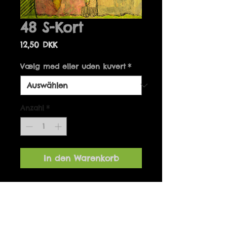
48 S-Kort
Preis
12,50 DKK
Vælg med eller uden kuvert
*
Anzahl
*
In den Warenkorb
Details
Kort kan fås med og uden
kuvert.