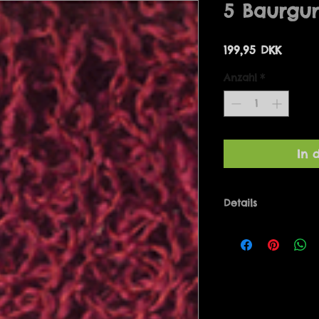
5 Baurgu
Preis
199,95 DKK
Anzahl
*
In 
Details
Bolero one-size