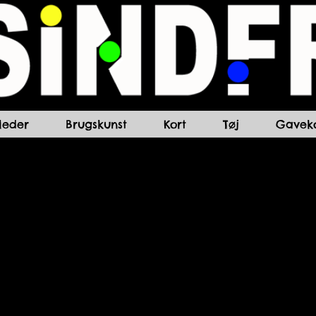
lleder
Brugskunst
Kort
Tøj
Gaveko