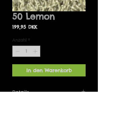
50 Lemon
Preis
199,95 DKK
Anzahl
*
In den Warenkorb
Details
Bolero one-size