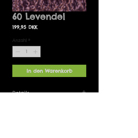
60 Levendel
Preis
199,95 DKK
Anzahl
*
In den Warenkorb
Details
Bolero one-size