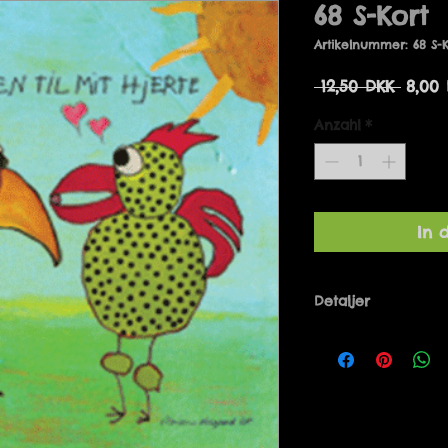
68 S-Kort
Artikelnummer: 68 S-K
Stand
 12,50 DKK 
8,00
Anzahl
*
In 
Detaljer
Designet af Mari
Danmark. 14 x 14 