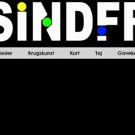
lleder
Brugskunst
Kort
Tøj
Gaveko