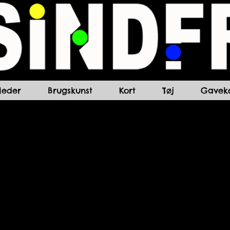
lleder
Brugskunst
Kort
Tøj
Gaveko