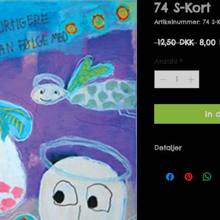
74 S-Kort
Artikelnummer: 74 S-K
Stand
 12,50 DKK 
8,00
Anzahl
*
In 
Detaljer
Designet af Mari
Danmark. 14 x 14 