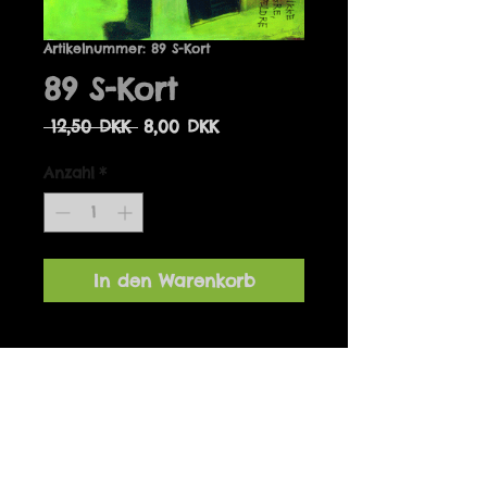
Artikelnummer: 89 S-Kort
89 S-Kort
Standardpreis
Sale-
 12,50 DKK 
8,00 DKK
Preis
Anzahl
*
In den Warenkorb
Detaljer
Designet af Marianne Hougaard
og produceret i Danmark. 14 x 14
cm