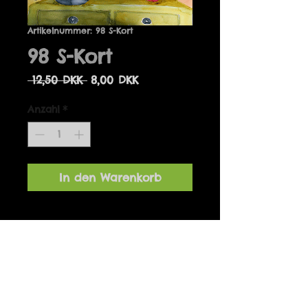
Artikelnummer: 98 S-Kort
98 S-Kort
Standardpreis
Sale-
 12,50 DKK 
8,00 DKK
Preis
Anzahl
*
In den Warenkorb
Detaljer
Designet af Marianne Hougaard
og produceret i Danmark. 14 x 14
cm