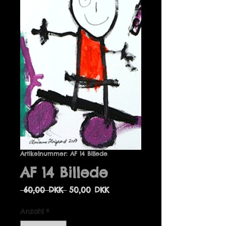
Artikelnummer: AF 14 Billede
AF 14 Billede
Standardpreis
Sale-
 60,00 DKK 
50,00 DKK
Preis
Anzahl
*