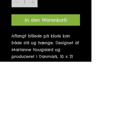
In den Warenkorb
Aflangt billede på klods kan 
både stå og hænge. Designet af 
Marianne Hougaard og 
produceret i Danmark. 10 x 21 
cm
Details
LOVE IS A SILLY THING
BUT PERHAPS I WOULD LIKE
TO TRY IT ONCE