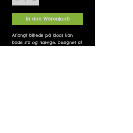
In den Warenkorb
Aflangt billede på klods kan 
både stå og hænge. Designet af 
Marianne Hougaard og 
produceret i Danmark. 10 x 21 
cm
Details
HVORDAN KAN 1 STYKKE
CHOKOLADE PÅ 1 KG FÅ MIG TIL
AT TAGE 3 KG PÅ
Fri fragt ved køb over 500 kr.