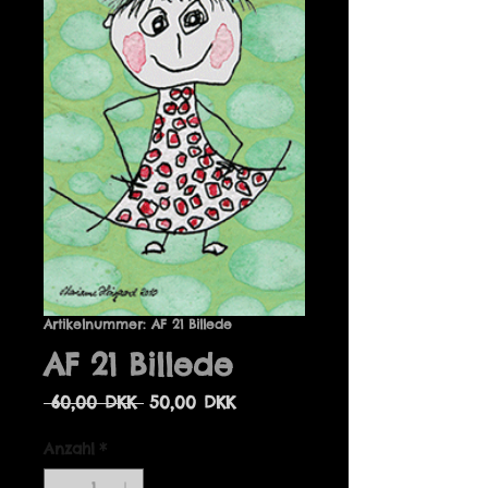
Artikelnummer: AF 21 Billede
AF 21 Billede
Standardpreis
Sale-
 60,00 DKK 
50,00 DKK
Preis
Anzahl
*