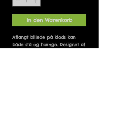
In den Warenkorb
Aflangt billede på klods kan 
både stå og hænge. Designet af 
Marianne Hougaard og 
produceret i Danmark. 10 x 21 
cm
Details
GIV DIN STRESS VINGER OG LAD
DEN FLYVE
Fri fragt ved køb over 500 kr.