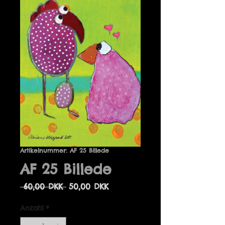
Artikelnummer: AF 25 Billede
AF 25 Billede
Standardpreis
Sale-
 60,00 DKK 
50,00 DKK
Preis
Anzahl
*