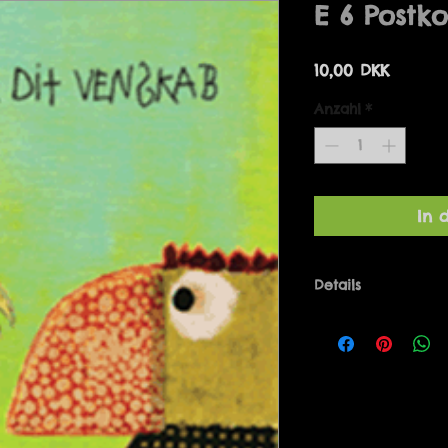
E 6 Postko
Preis
10,00 DKK
Anzahl
*
In 
Details
Postkort i målene 
Hougaard Produce