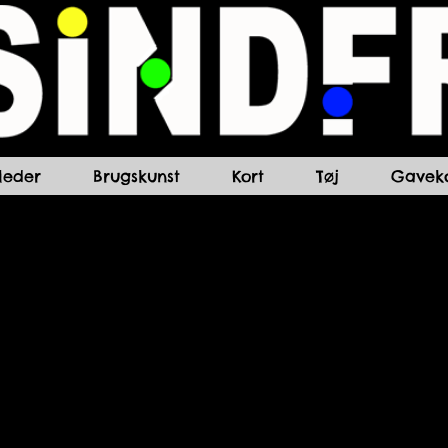
lleder
Brugskunst
Kort
Tøj
Gaveko