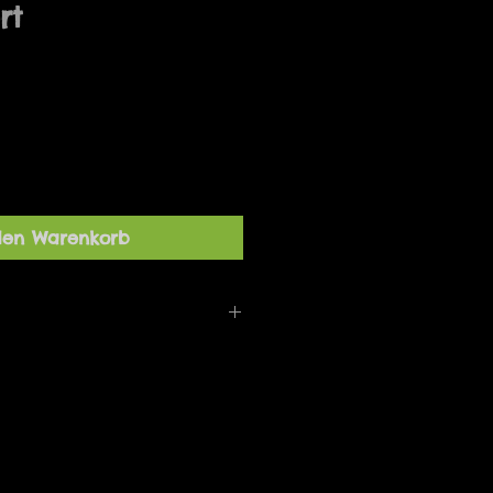
rt
den Warenkorb
10 x 15 Designet af Marianne
ret i Danmark