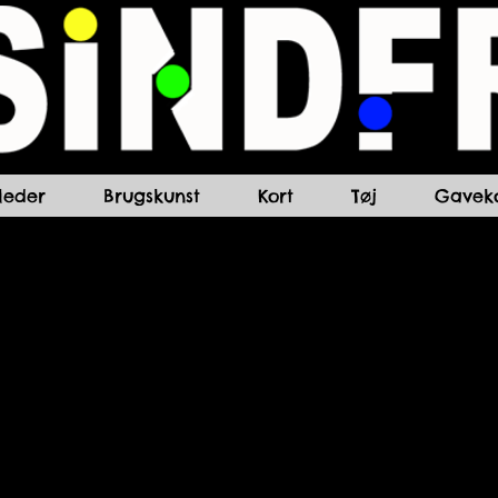
lleder
Brugskunst
Kort
Tøj
Gaveko