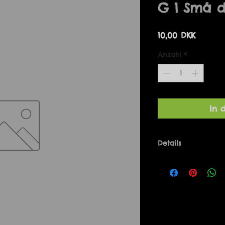
G 1 Små d
Preis
10,00 DKK
Anzahl
*
In 
Details
Små dobbeltkort, p
buketten.
Fås ikke med kuve
7 x 10 cm