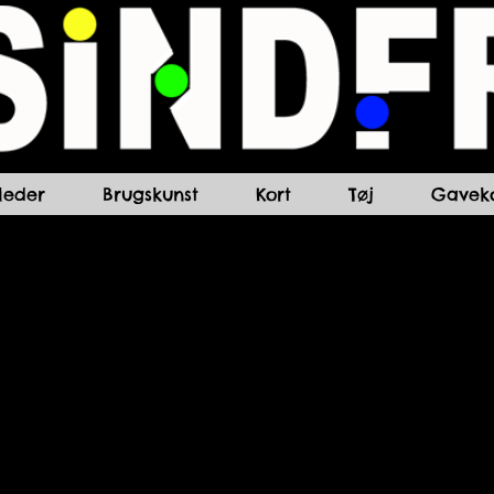
lleder
Brugskunst
Kort
Tøj
Gaveko