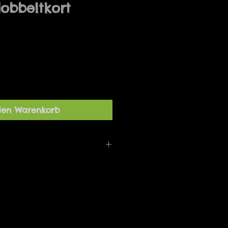
obbeltkort
den Warenkorb
asser perfekt til gaven eller
rt