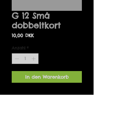
G 12 Små
dobbeltkort
Preis
10,00 DKK
Anzahl
*
In den Warenkorb
Details
Små dobbeltkort, passer perfekt
til gaven eller buketten.
Fås ikke med kuvert
7 x 10 cm