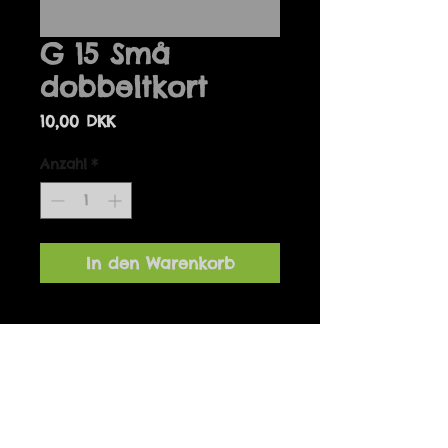
G 15 Små
dobbeltkort
Preis
10,00 DKK
Anzahl
*
In den Warenkorb
Details
Små dobbeltkort, passer perfekt
til gaven eller buketten.
Fås ikke med kuvert
7 x 10 cm