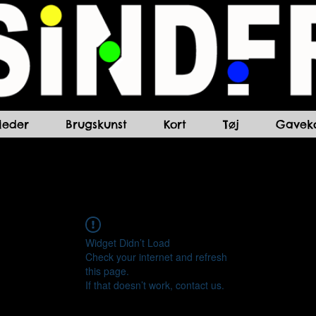
lleder
Brugskunst
Kort
Tøj
Gaveko
Widget Didn’t Load
Check your internet and refresh
this page.
If that doesn’t work, contact us.