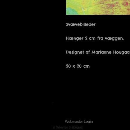
20 x 20 cm
Tusindfryd
+45 51 94 28 83
Webmaster Login
af Sebastian D. Hougaard