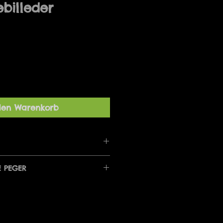
billeder
den Warenkorb
T LE I SOVEVÆRELSET
E PEGER