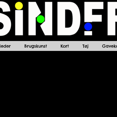
lleder
Brugskunst
Kort
Tøj
Gaveko