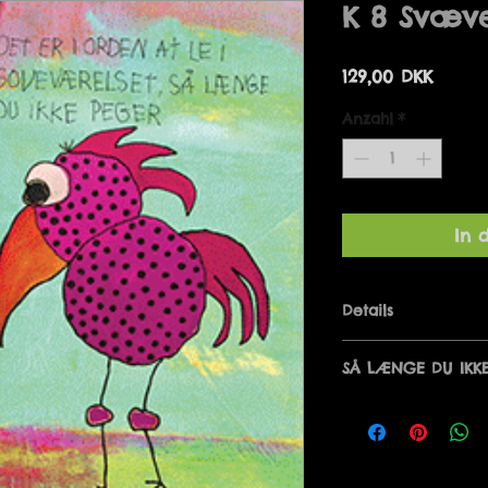
K 8 Svæve
Preis
129,00 DKK
Anzahl
*
In 
Details
DET ER I ORDEN A
SÅ LÆNGE DU IKK