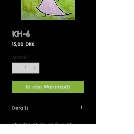
KH-6
Preis
15,00 DKK
Anzahl
*
In den Warenkorb
Details
Kunstkort leveres med en hvid
således at de er fine at
passpartout
sætte i ramme. 20 x 25