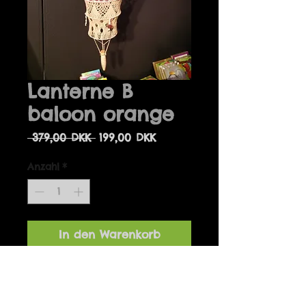
Lanterne B
baloon orange
Standardpreis
Sale-
 379,00 DKK 
199,00 DKK
Preis
Anzahl
*
In den Warenkorb
Håndlavede unikke lamper