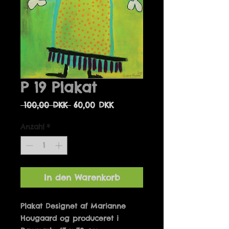
P 19 Plakat
Standardpreis
Sale-
 100,00 DKK 
60,00 DKK
Preis
Anzahl
*
In den Warenkorb
Plakat Designet af Marianne 
Hougaard og produceret i 