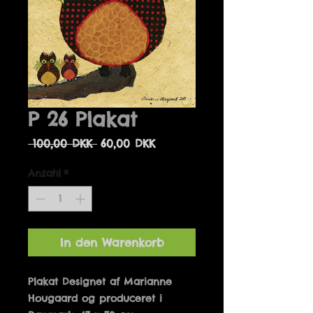
P 26 Plakat
Standardpreis
Sale-
 100,00 DKK 
60,00 DKK
Preis
Anzahl
*
In den Warenkorb
Plakat Designet af Marianne 
Hougaard og produceret i 