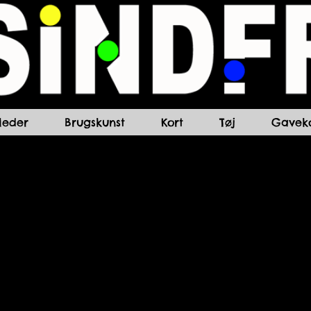
lleder
Brugskunst
Kort
Tøj
Gaveko