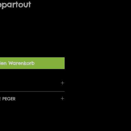
epartout
den Warenkorb
T LE I SOVEVÆRELSET
E PEGER