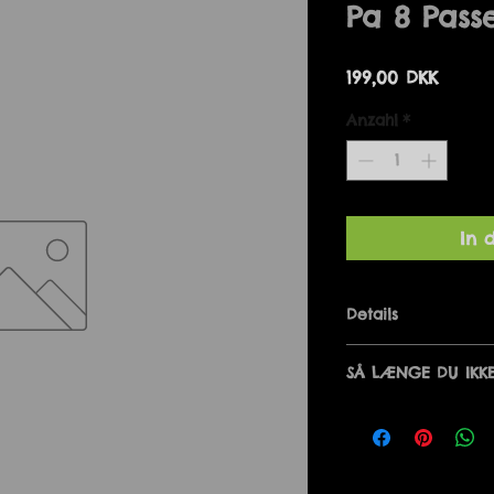
Pa 8 Pass
Preis
199,00 DKK
Anzahl
*
In 
Details
DET ER I ORDEN A
SÅ LÆNGE DU IKK