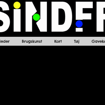
lleder
Brugskunst
Kort
Tøj
Gaveko