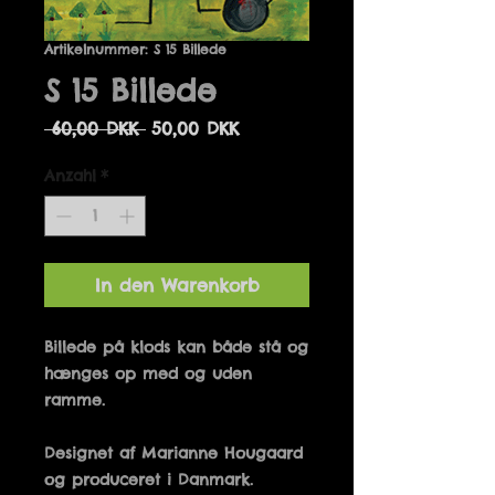
Artikelnummer: S 15 Billede
S 15 Billede
Standardpreis
Sale-
 60,00 DKK 
50,00 DKK
Preis
Anzahl
*
In den Warenkorb
Billede på klods kan både stå og 
hænges op med og uden 
Designet af Marianne Hougaard 