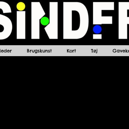
lleder
Brugskunst
Kort
Tøj
Gaveko