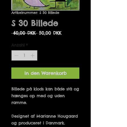
Artikelnummer: S 30 Billede
S 30 Billede
Standardpreis
Sale-
 60,00 DKK 
50,00 DKK
Preis
Anzahl
*
In den Warenkorb
Billede på klods kan både stå og 
hænges op med og uden 
Designet af Marianne Hougaard 