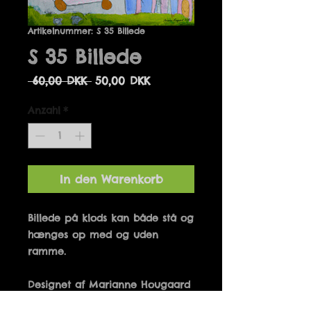
Artikelnummer: S 35 Billede
S 35 Billede
Standardpreis
Sale-
 60,00 DKK 
50,00 DKK
Preis
Anzahl
*
In den Warenkorb
Billede på klods kan både stå og 
hænges op med og uden 
Designet af Marianne Hougaard 