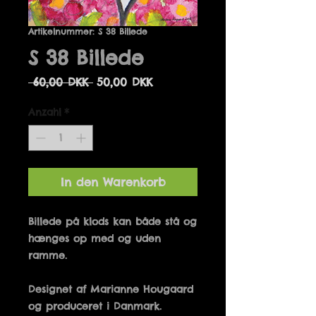
Artikelnummer: S 38 Billede
S 38 Billede
Standardpreis
Sale-
 60,00 DKK 
50,00 DKK
Preis
Anzahl
*
In den Warenkorb
Billede på klods kan både stå og 
hænges op med og uden 
Designet af Marianne Hougaard 