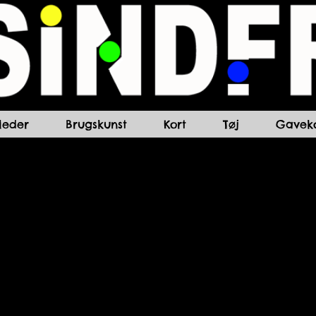
lleder
Brugskunst
Kort
Tøj
Gaveko