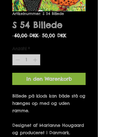
Artikelnummer: S 54 Billede
S 54 Billede
Standardpreis
Sale-
 60,00 DKK 
50,00 DKK
Preis
Anzahl
*
In den Warenkorb
Billede på klods kan både stå og 
hænges op med og uden 
Designet af Marianne Hougaard 