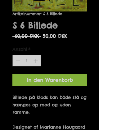
Artikelnummer: S 6 Billede
S 6 Billede
Standardpreis
Sale-
 60,00 DKK 
50,00 DKK
Preis
Anzahl
*
In den Warenkorb
Billede på klods kan både stå og 
hænges op med og uden 
Designet af Marianne Hougaard 