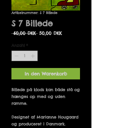
Artikelnummer: S 7 Billede
S 7 Billede
Standardpreis
Sale-
 60,00 DKK 
50,00 DKK
Preis
Anzahl
*
In den Warenkorb
Billede på klods kan både stå og 
hænges op med og uden 
Designet af Marianne Hougaard 