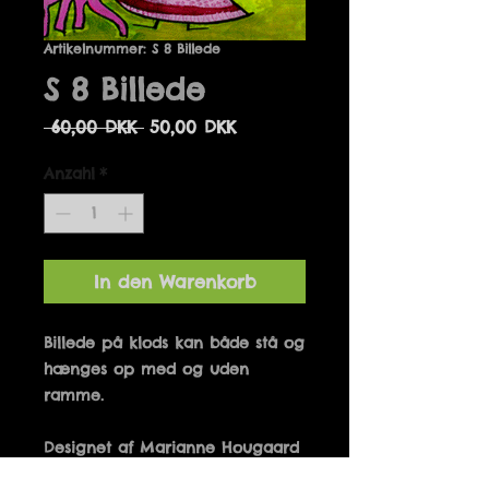
Artikelnummer: S 8 Billede
S 8 Billede
Standardpreis
Sale-
 60,00 DKK 
50,00 DKK
Preis
Anzahl
*
In den Warenkorb
Billede på klods kan både stå og 
hænges op med og uden 
Designet af Marianne Hougaard 