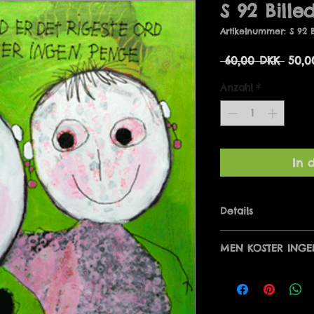
S 92 Bille
Artikelnummer: S 92 B
Stan
 60,00 DKK 
50,0
Anzahl
*
In 
Details
KÆRLIGHED ER DE
MEN KOSTER INGE