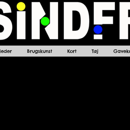
lleder
Brugskunst
Kort
Tøj
Gaveko