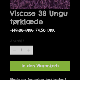
Viscose 38 Ungu
tørklæde
Standardpreis
Sale-
 149,00 DKK 
74,50 DKK
Preis
Anzahl
*
In den Warenkorb
Bløde og farverige tørklæder i 
100% plantemateriale