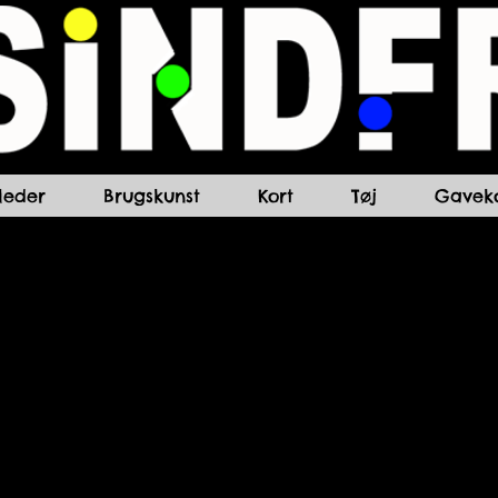
lleder
Brugskunst
Kort
Tøj
Gaveko